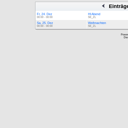
Einträg
Fr, 24. Dez
Hl Abend
00:00 - 00:00
SE_ZL
Sa, 25. Dez
Weihnachten
00:00 - 00:00
SE_ZL
Powe
Die