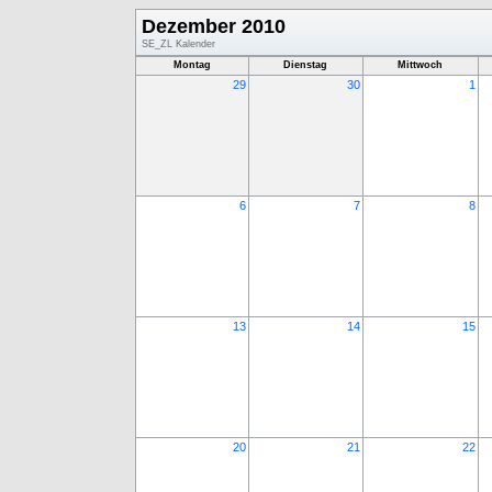
Dezember 2010
SE_ZL Kalender
Montag
Dienstag
Mittwoch
29
30
1
6
7
8
13
14
15
20
21
22