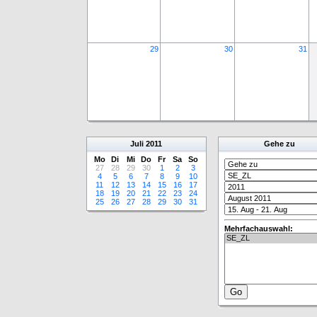
29
30
31
Juli
2011
Gehe zu
Mo
Di
Mi
Do
Fr
Sa
So
27
28
29
30
1
2
3
4
5
6
7
8
9
10
11
12
13
14
15
16
17
18
19
20
21
22
23
24
25
26
27
28
29
30
31
Mehrfachauswahl: