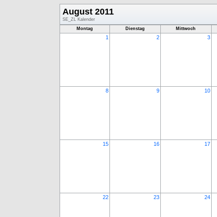
August 2011
SE_ZL Kalender
Montag
Dienstag
Mittwoch
1
2
3
8
9
10
15
16
17
22
23
24