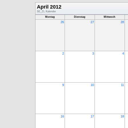
April 2012
SE_ZL Kalender
Montag
Dienstag
Mittwoch
26
27
28
2
3
4
9
10
11
16
17
18