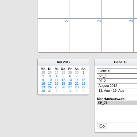
27
28
29
Juli
2012
Gehe zu
Mo
Di
Mi
Do
Fr
Sa
So
25
26
27
28
29
30
1
2
3
4
5
6
7
8
9
10
11
12
13
14
15
16
17
18
19
20
21
22
23
24
25
26
27
28
29
30
31
1
2
3
4
5
Mehrfachauswahl: