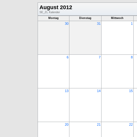
August 2012
SE_ZL Kalender
Montag
Dienstag
Mittwoch
30
31
1
6
7
8
13
14
15
20
21
22