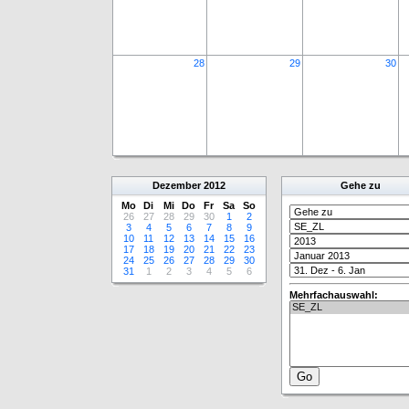
28
29
30
Dezember
2012
Gehe zu
Mo
Di
Mi
Do
Fr
Sa
So
26
27
28
29
30
1
2
3
4
5
6
7
8
9
10
11
12
13
14
15
16
17
18
19
20
21
22
23
24
25
26
27
28
29
30
31
1
2
3
4
5
6
Mehrfachauswahl: