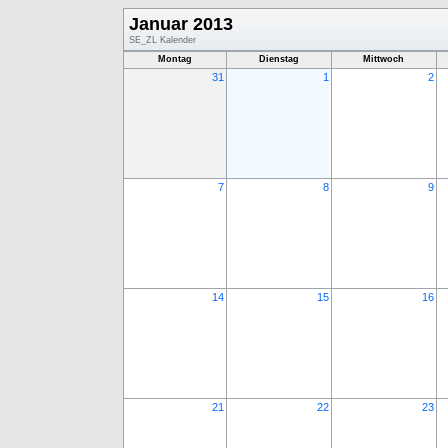
Januar 2013
SE_ZL Kalender
Montag
Dienstag
Mittwoch
31
1
2
7
8
9
14
15
16
21
22
23