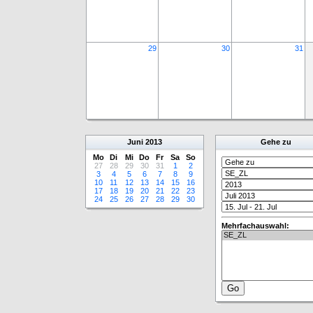
29
30
31
Juni
2013
Gehe zu
Mo
Di
Mi
Do
Fr
Sa
So
27
28
29
30
31
1
2
3
4
5
6
7
8
9
10
11
12
13
14
15
16
17
18
19
20
21
22
23
24
25
26
27
28
29
30
Mehrfachauswahl: