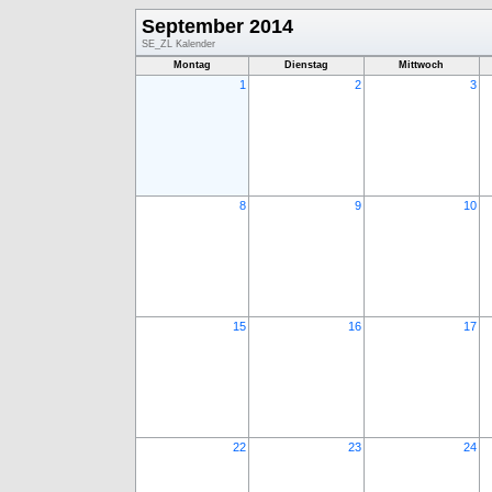
September 2014
SE_ZL Kalender
Montag
Dienstag
Mittwoch
1
2
3
8
9
10
15
16
17
22
23
24