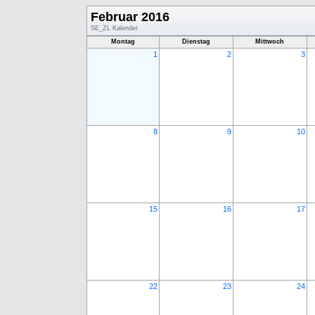
Februar 2016
SE_ZL Kalender
Montag
Dienstag
Mittwoch
1
2
3
8
9
10
15
16
17
22
23
24