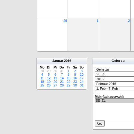
29
1
2
Januar
2016
Gehe zu
Mo
Di
Mi
Do
Fr
Sa
So
28
29
30
31
1
2
3
4
5
6
7
8
9
10
11
12
13
14
15
16
17
18
19
20
21
22
23
24
25
26
27
28
29
30
31
Mehrfachauswahl: