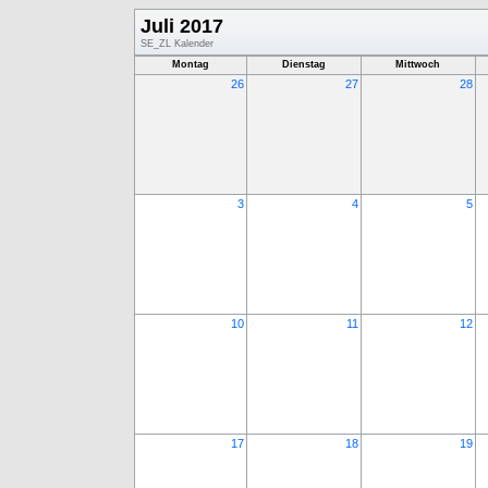
Juli 2017
SE_ZL Kalender
Montag
Dienstag
Mittwoch
26
27
28
3
4
5
10
11
12
17
18
19