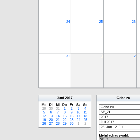
24
25
26
31
1
2
Juni
2017
Gehe zu
Mo
Di
Mi
Do
Fr
Sa
So
29
30
31
1
2
3
4
5
6
7
8
9
10
11
12
13
14
15
16
17
18
19
20
21
22
23
24
25
26
27
28
29
30
1
2
Mehrfachauswahl: