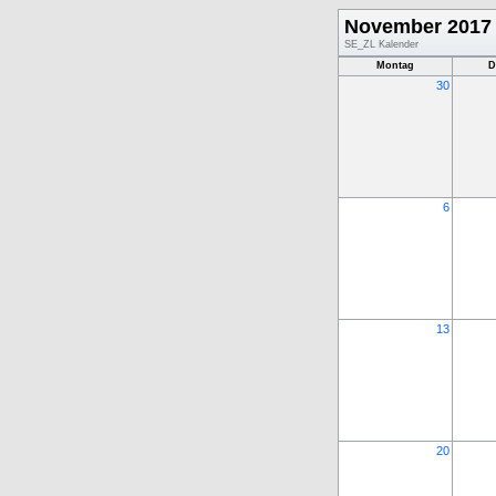
November 2017
SE_ZL Kalender
Montag
D
30
6
13
20