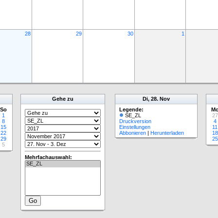
28
29
30
1
Gehe zu
Di, 28. Nov
So
Legende:
M
1
SE_ZL
27
8
Druckversion
4
15
Einstellungen
11
22
Abbonieren
|
Herunterladen
18
29
25
5
Mehrfachauswahl: