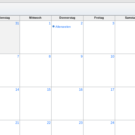
ienstag
Mittwoch
Donnerstag
Freitag
Samsta
31
1
2
3
Allerseelen
7
8
9
10
14
15
16
17
21
22
23
24