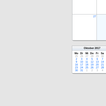
27
Oktober
2017
Mo
Di
Mi
Do
Fr
Sa
25
26
27
28
29
30
2
3
4
5
6
7
9
10
11
12
13
14
16
17
18
19
20
21
23
24
25
26
27
28
30
31
1
2
3
4