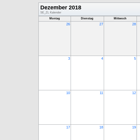
Dezember 2018
SE_ZL Kalender
Montag
Dienstag
Mittwoch
26
27
28
3
4
5
10
11
12
17
18
19