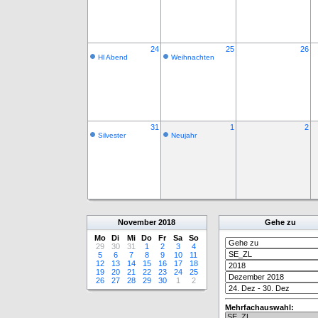
24
25
26
Hl Abend
Weihnachten
31
1
2
Silvester
Neujahr
November
2018
Gehe zu
Mo
Di
Mi
Do
Fr
Sa
So
29
30
31
1
2
3
4
5
6
7
8
9
10
11
12
13
14
15
16
17
18
19
20
21
22
23
24
25
26
27
28
29
30
1
2
Mehrfachauswahl: