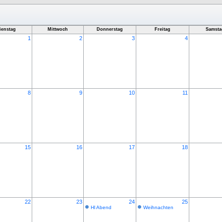
ienstag
Mittwoch
Donnerstag
Freitag
Samsta
1
2
3
4
8
9
10
11
15
16
17
18
22
23
24
25
Hl Abend
Weihnachten