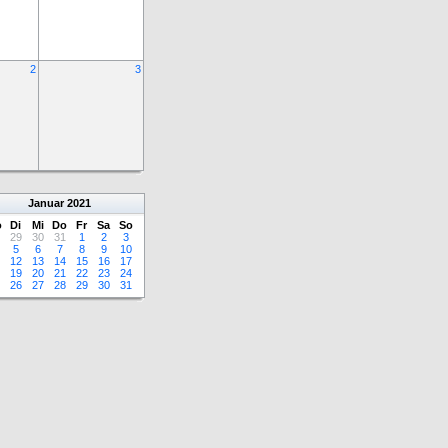
2
3
Januar
2021
o
Di
Mi
Do
Fr
Sa
So
29
30
31
1
2
3
5
6
7
8
9
10
12
13
14
15
16
17
19
20
21
22
23
24
26
27
28
29
30
31