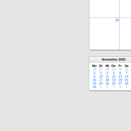
28
November
2020
Mo
Di
Mi
Do
Fr
Sa
26
27
28
29
30
31
2
3
4
5
6
7
9
10
11
12
13
14
16
17
18
19
20
21
23
24
25
26
27
28
30
1
2
3
4
5