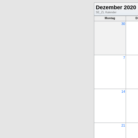
Dezember 2020
SE_ZL Kalender
Montag
D
30
7
14
21