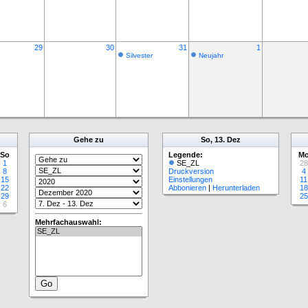
29
30
31
1
Silvester
Neujahr
Gehe zu
So, 13. Dez
So
Legende:
M
1
SE_ZL
28
8
Druckversion
4
15
Einstellungen
11
22
Abbonieren
|
Herunterladen
18
29
25
6
Mehrfachauswahl: