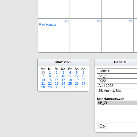
25
26
27
Hl Markus
März
2022
Gehe zu
Mo
Di
Mi
Do
Fr
Sa
So
28
1
2
3
4
5
6
7
8
9
10
11
12
13
14
15
16
17
18
19
20
21
22
23
24
25
26
27
28
29
30
31
1
2
3
Mehrfachauswahl: