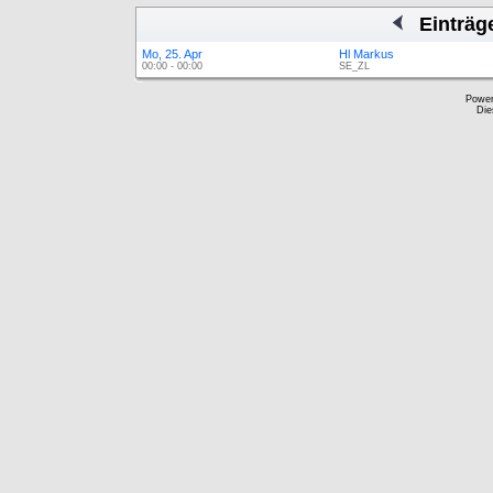
Einträg
Mo, 25. Apr
Hl Markus
00:00 - 00:00
SE_ZL
Powe
Die