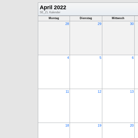
April 2022
SE_ZL Kalender
Montag
Dienstag
Mittwoch
28
29
30
4
5
6
11
12
13
18
19
20