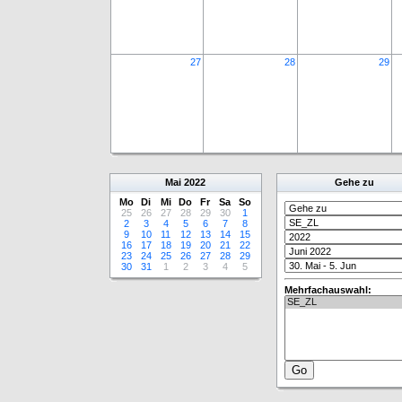
27
28
29
Mai
2022
Gehe zu
Mo
Di
Mi
Do
Fr
Sa
So
25
26
27
28
29
30
1
2
3
4
5
6
7
8
9
10
11
12
13
14
15
16
17
18
19
20
21
22
23
24
25
26
27
28
29
30
31
1
2
3
4
5
Mehrfachauswahl: