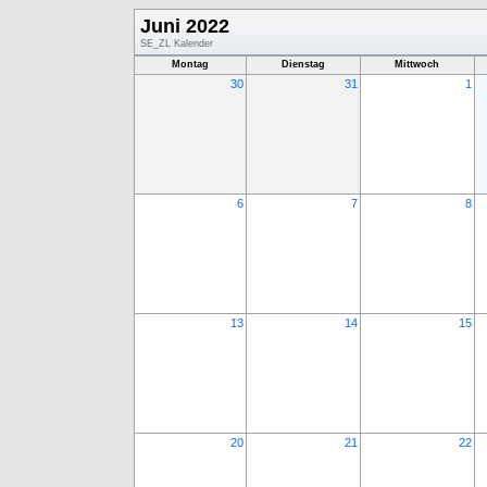
Juni 2022
SE_ZL Kalender
Montag
Dienstag
Mittwoch
30
31
1
6
7
8
13
14
15
20
21
22