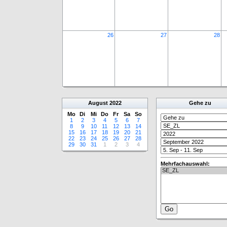
26
27
28
August
2022
Gehe zu
Mo
Di
Mi
Do
Fr
Sa
So
1
2
3
4
5
6
7
8
9
10
11
12
13
14
15
16
17
18
19
20
21
22
23
24
25
26
27
28
29
30
31
1
2
3
4
Mehrfachauswahl: