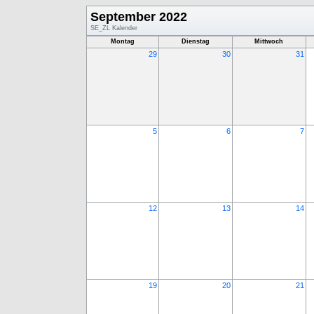
September 2022
SE_ZL Kalender
Montag
Dienstag
Mittwoch
29
30
31
5
6
7
12
13
14
19
20
21