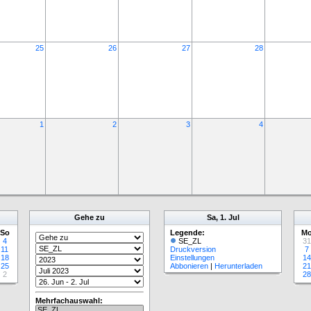
25
26
27
28
1
2
3
4
Gehe zu
Sa, 1. Jul
So
Legende:
M
4
SE_ZL
31
11
Druckversion
7
18
Einstellungen
14
25
Abbonieren
|
Herunterladen
21
2
28
Mehrfachauswahl: