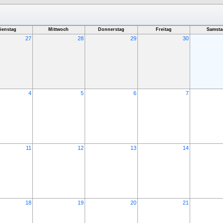
ienstag
Mittwoch
Donnerstag
Freitag
Samsta
27
28
29
30
4
5
6
7
11
12
13
14
18
19
20
21