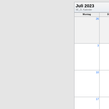
Juli 2023
SE_ZL Kalender
Montag
D
26
3
10
17