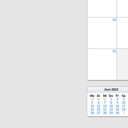
24
31
Juni
2023
Mo
Di
Mi
Do
Fr
Sa
29
30
31
1
2
3
5
6
7
8
9
10
12
13
14
15
16
17
19
20
21
22
23
24
26
27
28
29
30
1