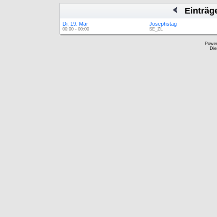
Einträg
Di, 19. Mär
Josephstag
00:00 - 00:00
SE_ZL
Powe
Die