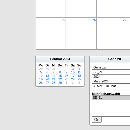
25
26
27
Februar
2024
Gehe zu
Mo
Di
Mi
Do
Fr
Sa
So
29
30
31
1
2
3
4
5
6
7
8
9
10
11
12
13
14
15
16
17
18
19
20
21
22
23
24
25
26
27
28
29
1
2
3
Mehrfachauswahl: