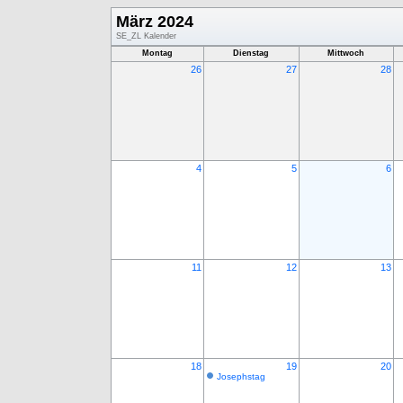
März 2024
SE_ZL Kalender
Montag
Dienstag
Mittwoch
26
27
28
4
5
6
11
12
13
18
19
20
Josephstag