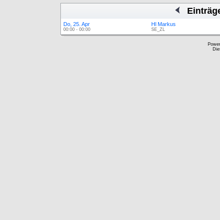
Einträg
Do, 25. Apr
Hl Markus
00:00 - 00:00
SE_ZL
Powe
Die