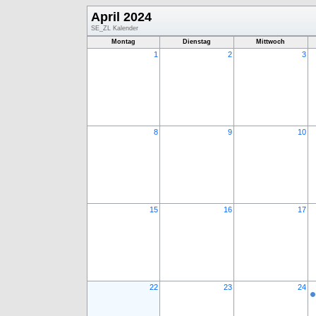
April 2024
SE_ZL Kalender
Montag
Dienstag
Mittwoch
1
2
3
8
9
10
15
16
17
22
23
24