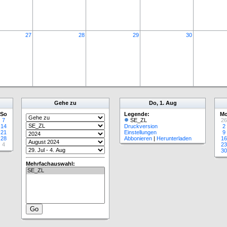
27
28
29
30
Gehe zu
Do, 1. Aug
So
Legende:
M
7
SE_ZL
26
14
Druckversion
2
21
Einstellungen
9
28
Abbonieren
|
Herunterladen
16
4
23
30
Mehrfachauswahl: