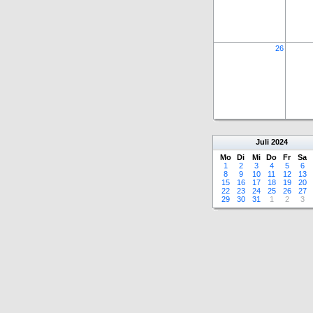
26
Juli
2024
Mo
Di
Mi
Do
Fr
Sa
1
2
3
4
5
6
8
9
10
11
12
13
15
16
17
18
19
20
22
23
24
25
26
27
29
30
31
1
2
3