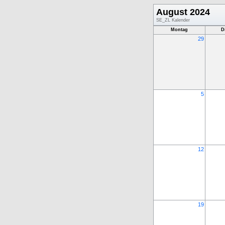
August 2024
SE_ZL Kalender
Montag
D
29
5
12
19