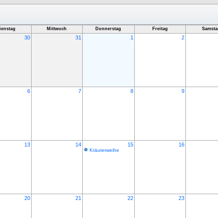
ienstag
Mittwoch
Donnerstag
Freitag
Samsta
30
31
1
2
6
7
8
9
13
14
15
16
Kräuterweihe
20
21
22
23