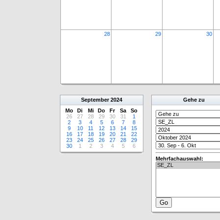
28
29
30
September
2024
Gehe zu
Mo
Di
Mi
Do
Fr
Sa
So
26
27
28
29
30
31
1
2
3
4
5
6
7
8
9
10
11
12
13
14
15
16
17
18
19
20
21
22
23
24
25
26
27
28
29
30
1
2
3
4
5
6
Mehrfachauswahl: