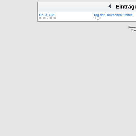
Einträg
Do, 3. Okt
Tag der Deutschen Einheit
00:00 - 00:00
SE_ZL
Powe
Die