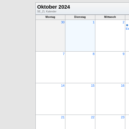
Oktober 2024
SE_ZL Kalender
Montag
Dienstag
Mittwoch
30
1
2
Ei
7
8
9
14
15
16
21
22
23