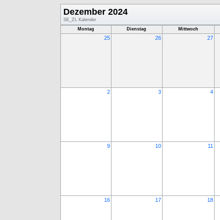
Dezember 2024
SE_ZL Kalender
Montag
Dienstag
Mittwoch
25
26
27
2
3
4
9
10
11
16
17
18