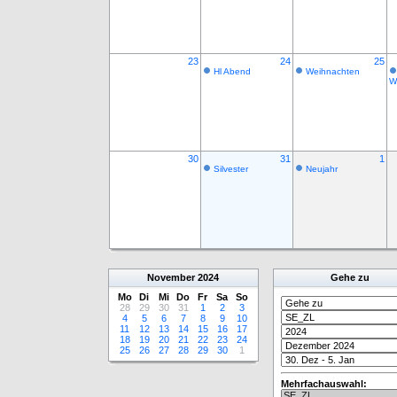
23
24
25
Hl Abend
Weihnachten
W
30
31
1
Silvester
Neujahr
November
2024
Gehe zu
Mo
Di
Mi
Do
Fr
Sa
So
28
29
30
31
1
2
3
4
5
6
7
8
9
10
11
12
13
14
15
16
17
18
19
20
21
22
23
24
25
26
27
28
29
30
1
Mehrfachauswahl: