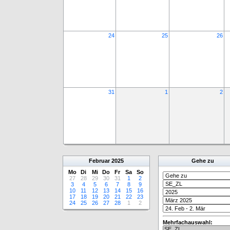
24
25
26
31
1
2
Februar
2025
Gehe zu
Mo
Di
Mi
Do
Fr
Sa
So
27
28
29
30
31
1
2
3
4
5
6
7
8
9
10
11
12
13
14
15
16
17
18
19
20
21
22
23
24
25
26
27
28
1
2
Mehrfachauswahl: