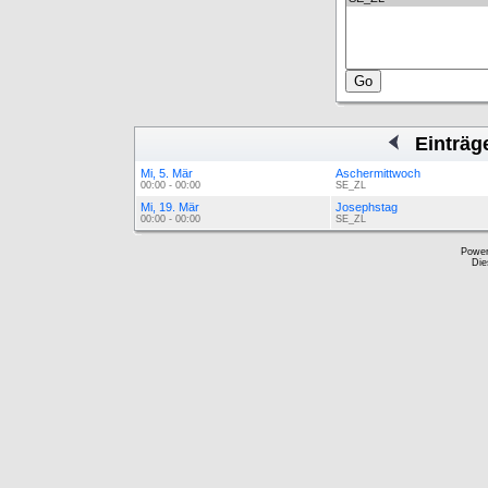
Einträg
Mi, 5. Mär
Aschermittwoch
00:00 - 00:00
SE_ZL
Mi, 19. Mär
Josephstag
00:00 - 00:00
SE_ZL
Powe
Die