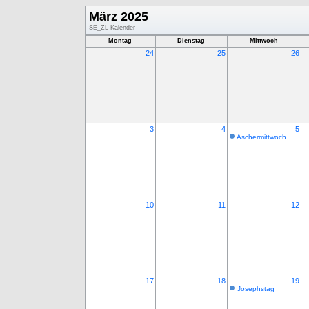
März 2025
SE_ZL Kalender
Montag
Dienstag
Mittwoch
24
25
26
3
4
5
Aschermittwoch
10
11
12
17
18
19
Josephstag