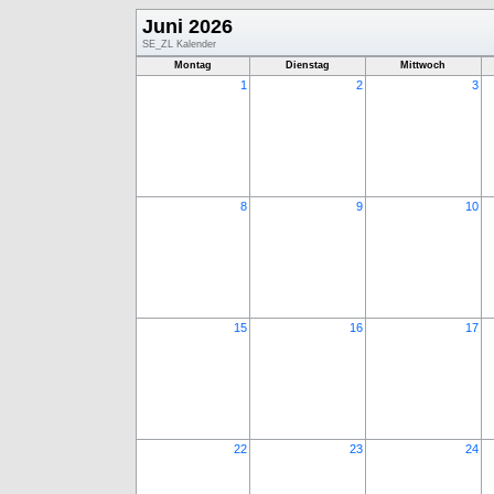
Juni 2026
SE_ZL Kalender
Montag
Dienstag
Mittwoch
1
2
3
8
9
10
15
16
17
22
23
24