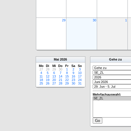
29
30
1
Mai
2026
Gehe zu
Mo
Di
Mi
Do
Fr
Sa
So
27
28
29
30
1
2
3
4
5
6
7
8
9
10
11
12
13
14
15
16
17
18
19
20
21
22
23
24
25
26
27
28
29
30
31
Mehrfachauswahl: