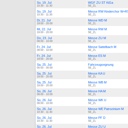
So, 19. Jul
WGF ZU ST KiGa
10:30 - 11:30
SE_ZL
So, 19. Jul
Messe RW Kinderchor W+R
10:30 - 11:30
SE_ZL
Di, 21. Jul
Messe WD M
19:00 - 20:00
SE_ZL
Mi, 22. Jul
Messe RW M
19:00 - 20:00
SE_ZL
Do, 23. Jul
Messe ZU M
09:00 - 10:00
SE_ZL
Fr, 24. Jul
Messe Sattelbach M
09:00 - 10:00
SE_ZL
Fr, 24. Jul
Messe ES M
19:00 - 20:00
SE_ZL
Sa, 25. Jul
Fahrzeugsegnung
00:00 - 00:00
SE_ZL
Sa, 25. Jul
Messe KA U
19:00 - 20:00
SE_ZL
Sa, 25. Jul
Messe WB M
19:00 - 20:00
SE_ZL
So, 26. Jul
Messe HA M
09:00 - 10:00
SE_ZL
So, 26. Jul
Messe WK U
09:00 - 10:00
SE_ZL
So, 26. Jul
Messe WE Patrozinium M
10:30 - 11:30
SE_ZL
So, 26. Jul
Messe PF D
10:30 - 11:30
SE_ZL
So, 26. Jul
Messe ZU U