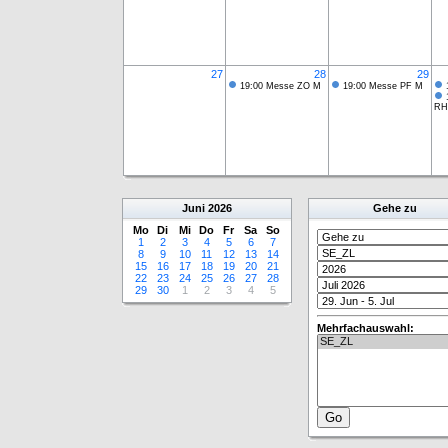
27
28
29
19:00 Messe ZO M
19:00 Messe PF M
RH
Juni
2026
Gehe zu
Mo
Di
Mi
Do
Fr
Sa
So
1
2
3
4
5
6
7
8
9
10
11
12
13
14
15
16
17
18
19
20
21
22
23
24
25
26
27
28
29
30
1
2
3
4
5
Mehrfachauswahl: