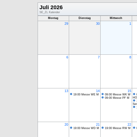
Juli 2026
SE_ZL Kalender
Montag
Dienstag
Mittwoch
29
30
1
6
7
8
13
14
15
19:00 Messe WE M
09:00 Messe WK W
HO
09:00 Messe PF M
Se
20
21
22
19:00 Messe WD M
19:00 Messe RW M