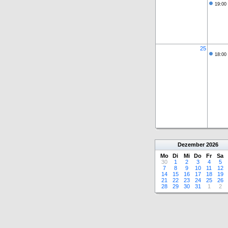
19:00
25
18:00
Dezember
2026
Mo
Di
Mi
Do
Fr
Sa
30
1
2
3
4
5
7
8
9
10
11
12
14
15
16
17
18
19
21
22
23
24
25
26
28
29
30
31
1
2