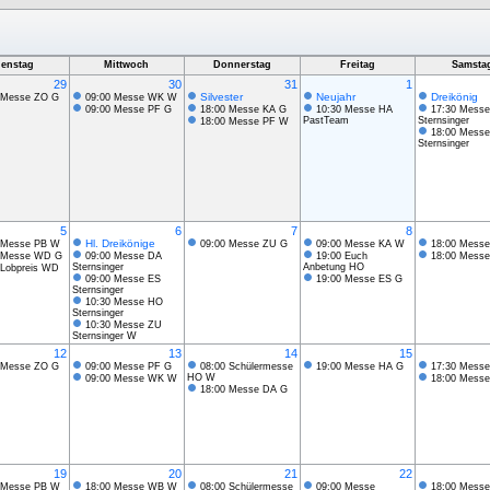
ienstag
Mittwoch
Donnerstag
Freitag
Samsta
29
30
31
1
Silvester
Neujahr
Dreikönig
 Messe ZO G
09:00 Messe WK W
09:00 Messe PF G
18:00 Messe KA G
10:30 Messe HA
17:30 Mess
PastTeam
Sternsinger
18:00 Messe PF W
18:00 Messe
Sternsinger
5
6
7
8
Hl. Dreikönige
 Messe PB W
09:00 Messe ZU G
09:00 Messe KA W
18:00 Mess
 Messe WD G
09:00 Messe DA
19:00 Euch
18:00 Mess
Sternsinger
Anbetung HO
 Lobpreis WD
09:00 Messe ES
19:00 Messe ES G
Sternsinger
10:30 Messe HO
Sternsinger
10:30 Messe ZU
Sternsinger W
12
13
14
15
 Messe ZO G
09:00 Messe PF G
08:00 Schülermesse
19:00 Messe HA G
17:30 Mess
HO W
09:00 Messe WK W
18:00 Messe
18:00 Messe DA G
19
20
21
22
 Messe PB W
18:00 Messe WB W
08:00 Schülermesse
09:00 Messe
18:00 Messe