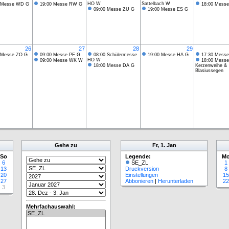
HO W
Sattelbach W
 Messe WD G
19:00 Messe RW G
18:00 Mess
09:00 Messe ZU G
19:00 Messe ES G
26
27
28
29
 Messe ZO G
09:00 Messe PF G
08:00 Schülermesse
19:00 Messe HA G
17:30 Mess
HO W
09:00 Messe WK W
18:00 Messe
18:00 Messe DA G
Kerzenweihe &
Blasiussegen
Gehe zu
Fr, 1. Jan
So
Legende:
M
6
SE_ZL
1
13
Druckversion
8
20
Einstellungen
15
27
Abbonieren
|
Herunterladen
22
3
Mehrfachauswahl: