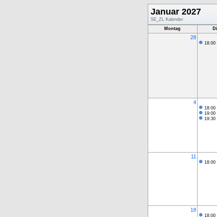
Januar 2027
SE_ZL Kalender
Montag
D
28
18:00
4
18:00
19:00
19:30
11
18:00
18
18:00