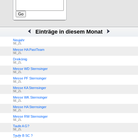
Einträge in diesem Monat
Neujahr
SE_ZL
Messe HA PastTeam
SE_ZL
Dreikönig
SE_ZL
Messe WD Sternsinger
SE_ZL
Messe PF Sternsinger
SE_ZL
Messe KA Sternsinger
SE_ZL
Messe WK Sternsinger
SE_ZL
Messe HA Sternsinger
SE_ZL
Messe RW Sternsinger
SE_ZL
Taufe A G?
SE_ZL
Taufe B SC ?