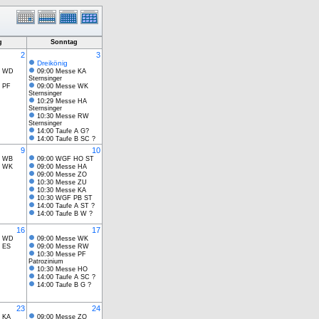
g
Sonntag
2
3
Dreikönig
e WD
09:00 Messe KA
Sternsinger
 PF
09:00 Messe WK
Sternsinger
10:29 Messe HA
Sternsinger
10:30 Messe RW
Sternsinger
14:00 Taufe A G?
14:00 Taufe B SC ?
9
10
e WB
09:00 WGF HO ST
e WK
09:00 Messe HA
09:00 Messe ZO
10:30 Messe ZU
10:30 Messe KA
10:30 WGF PB ST
14:00 Taufe A ST ?
14:00 Taufe B W ?
16
17
e WD
09:00 Messe WK
 ES
09:00 Messe RW
10:30 Messe PF
Patrozinium
10:30 Messe HO
14:00 Taufe A SC ?
14:00 Taufe B G ?
23
24
 KA
09:00 Messe ZO