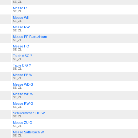
SE_ZL
Messe ES
SE_ZL
Messe WK
SE_ZL
Messe RW
SE_ZL
Messe PF Patrozinium
SE_ZL
Messe HO
SE_ZL
Taufe A SC ?
SE_ZL
Taufe B G ?
SE_ZL
Messe PB W
SE_ZL
Messe WD G
SE_ZL
Messe WB W
SE_ZL
Messe RW G
SE_ZL
Schülermesse HO W
SE_ZL
Messe ZU G
SE_ZL
Messe Sattelbach W
SE_ZL