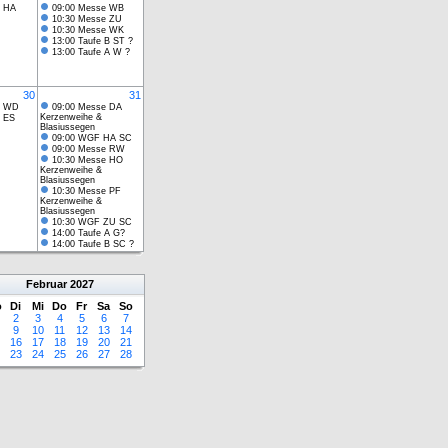
e HA
09:00 Messe WB
10:30 Messe ZU
10:30 Messe WK
13:00 Taufe B ST ?
13:00 Taufe A W ?
30
31
e WD
09:00 Messe DA
Kerzenweihe &
 ES
Blasiussegen
09:00 WGF HA SC
09:00 Messe RW
10:30 Messe HO
Kerzenweihe &
Blasiussegen
10:30 Messe PF
Kerzenweihe &
Blasiussegen
10:30 WGF ZU SC
14:00 Taufe A G?
14:00 Taufe B SC ?
Februar
2027
o
Di
Mi
Do
Fr
Sa
So
2
3
4
5
6
7
9
10
11
12
13
14
16
17
18
19
20
21
23
24
25
26
27
28