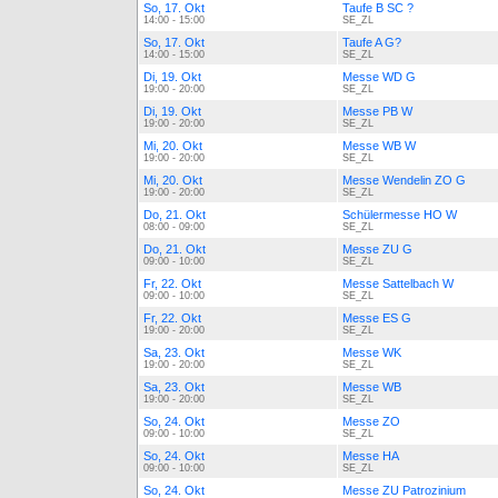
So, 17. Okt
Taufe B SC ?
14:00 - 15:00
SE_ZL
So, 17. Okt
Taufe A G?
14:00 - 15:00
SE_ZL
Di, 19. Okt
Messe WD G
19:00 - 20:00
SE_ZL
Di, 19. Okt
Messe PB W
19:00 - 20:00
SE_ZL
Mi, 20. Okt
Messe WB W
19:00 - 20:00
SE_ZL
Mi, 20. Okt
Messe Wendelin ZO G
19:00 - 20:00
SE_ZL
Do, 21. Okt
Schülermesse HO W
08:00 - 09:00
SE_ZL
Do, 21. Okt
Messe ZU G
09:00 - 10:00
SE_ZL
Fr, 22. Okt
Messe Sattelbach W
09:00 - 10:00
SE_ZL
Fr, 22. Okt
Messe ES G
19:00 - 20:00
SE_ZL
Sa, 23. Okt
Messe WK
19:00 - 20:00
SE_ZL
Sa, 23. Okt
Messe WB
19:00 - 20:00
SE_ZL
So, 24. Okt
Messe ZO
09:00 - 10:00
SE_ZL
So, 24. Okt
Messe HA
09:00 - 10:00
SE_ZL
So, 24. Okt
Messe ZU Patrozinium