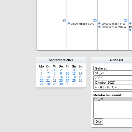
25
26
27
19:00 Messe ZO G
09:00 Messe PF G
H
09:00 Messe WK W
September
2027
Gehe zu
Mo
Di
Mi
Do
Fr
Sa
So
30
31
1
2
3
4
5
6
7
8
9
10
11
12
13
14
15
16
17
18
19
20
21
22
23
24
25
26
27
28
29
30
1
2
3
Mehrfachauswahl: