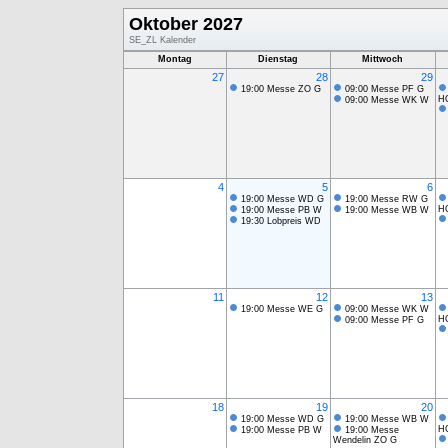
Oktober 2027
SE_ZL Kalender
Montag
Dienstag
Mittwoch
27
28
29
19:00 Messe ZO G
09:00 Messe PF G
H
09:00 Messe WK W
4
5
6
19:00 Messe WD G
19:00 Messe RW G
H
19:00 Messe PB W
19:00 Messe WB W
19:30 Lobpreis WD
11
12
13
19:00 Messe WE G
09:00 Messe WK W
H
09:00 Messe PF G
18
19
20
19:00 Messe WD G
19:00 Messe WB W
H
19:00 Messe PB W
19:00 Messe
Wendelin ZO G