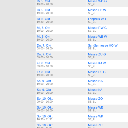
Di, 5. Okt
Messe WD G
19:00 - 20:00
SE_ZL
Di, 5. Okt
Messe PB W
19:00 - 20:00
SE_ZL
Di, 5. Okt
Lobpreis WD
19:30 - 20:00
SE_ZL
Mi, 6. Okt
Messe RW G
19:00 - 20:00
SE_ZL
Mi, 6. Okt
Messe WB W
19:00 - 20:00
SE_ZL
Do, 7. Okt
Schülermesse HO W
08:00 - 09:00
SE_ZL
Do, 7. Okt
Messe ZU G
09:00 - 10:00
SE_ZL
Fr, 8. Okt
Messe KA W
09:00 - 10:00
SE_ZL
Fr, 8. Okt
Messe ES G
19:00 - 20:00
SE_ZL
Sa, 9. Okt
Messe HA
19:00 - 20:00
SE_ZL
Sa, 9. Okt
Messe KA
19:00 - 20:00
SE_ZL
So, 10. Okt
Messe ZO
09:00 - 10:00
SE_ZL
So, 10. Okt
Messe WB
09:00 - 10:00
SE_ZL
So, 10. Okt
Messe WK
10:30 - 11:30
SE_ZL
So, 10. Okt
Messe ZU