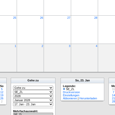
25
26
27
28
1
2
3
4
Gehe zu
So, 23. Jan
So
Legende:
M
5
SE_ZL
31
12
Druckversion
7
19
Einstellungen
14
26
Abbonieren
|
Herunterladen
21
2
28
Mehrfachauswahl: