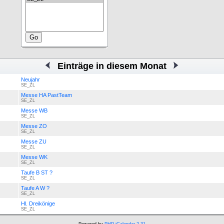
Einträge in diesem Monat
Neujahr
SE_ZL
Messe HA PastTeam
SE_ZL
Messe WB
SE_ZL
Messe ZO
SE_ZL
Messe ZU
SE_ZL
Messe WK
SE_ZL
Taufe B ST ?
SE_ZL
Taufe A W ?
SE_ZL
Hl. Dreikönige
SE_ZL