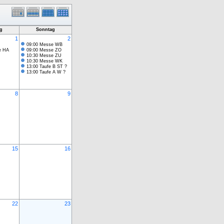
g
Sonntag
1
2
09:00 Messe WB
e HA
09:00 Messe ZO
10:30 Messe ZU
10:30 Messe WK
13:00 Taufe B ST ?
13:00 Taufe A W ?
8
9
15
16
22
23