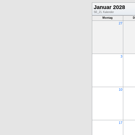
Januar 2028
SE_ZL Kalender
Montag
D
27
3
10
17