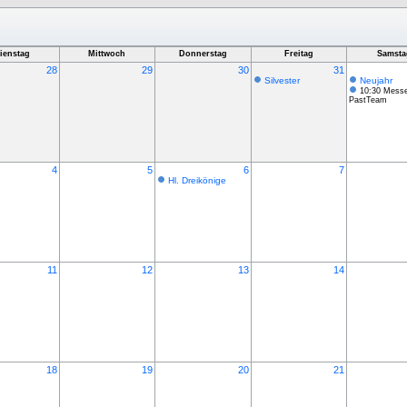
ienstag
Mittwoch
Donnerstag
Freitag
Samsta
28
29
30
31
Silvester
Neujahr
10:30 Mess
PastTeam
4
5
6
7
Hl. Dreikönige
11
12
13
14
18
19
20
21