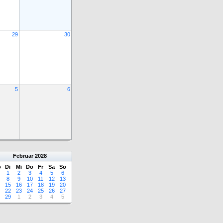
29
30
5
6
Februar
2028
o
Di
Mi
Do
Fr
Sa
So
1
2
3
4
5
6
8
9
10
11
12
13
15
16
17
18
19
20
22
23
24
25
26
27
29
1
2
3
4
5