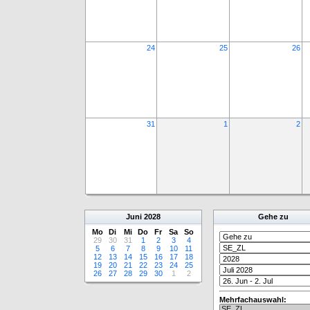
24
25
26
31
1
2
Juni
2028
Gehe zu
Mo
Di
Mi
Do
Fr
Sa
So
29
30
31
1
2
3
4
5
6
7
8
9
10
11
12
13
14
15
16
17
18
19
20
21
22
23
24
25
26
27
28
29
30
1
2
Mehrfachauswahl: