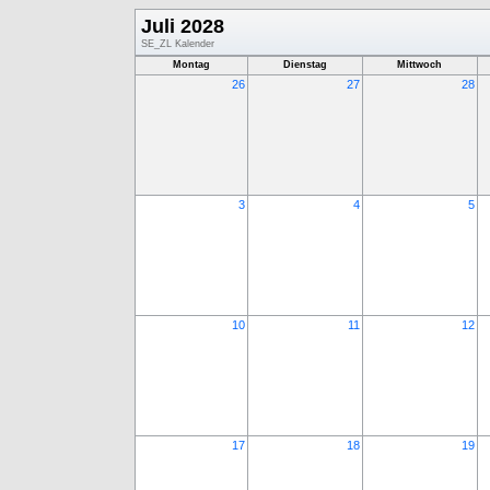
Juli 2028
SE_ZL Kalender
Montag
Dienstag
Mittwoch
26
27
28
3
4
5
10
11
12
17
18
19