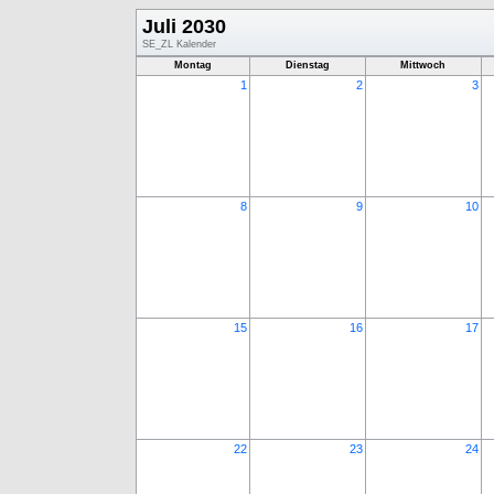
Juli 2030
SE_ZL Kalender
Montag
Dienstag
Mittwoch
1
2
3
8
9
10
15
16
17
22
23
24