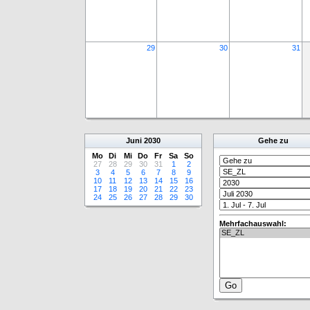
29
30
31
Juni
2030
Gehe zu
Mo
Di
Mi
Do
Fr
Sa
So
27
28
29
30
31
1
2
3
4
5
6
7
8
9
10
11
12
13
14
15
16
17
18
19
20
21
22
23
24
25
26
27
28
29
30
Mehrfachauswahl: