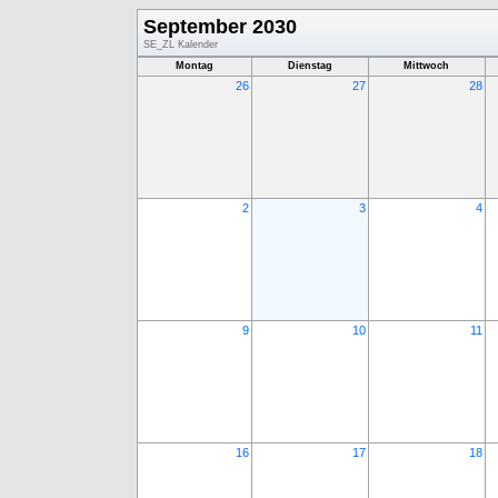
September 2030
SE_ZL Kalender
Montag
Dienstag
Mittwoch
26
27
28
2
3
4
9
10
11
16
17
18