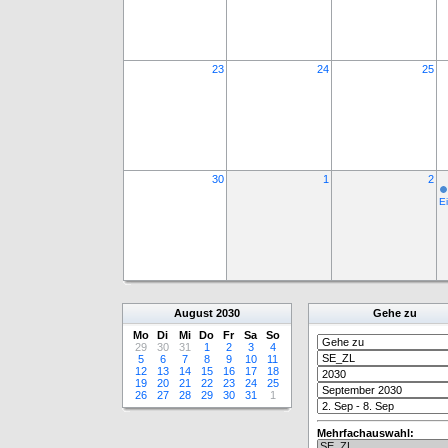
23
24
25
30
1
2
Ei
August
2030
Gehe zu
Mo
Di
Mi
Do
Fr
Sa
So
29
30
31
1
2
3
4
5
6
7
8
9
10
11
12
13
14
15
16
17
18
19
20
21
22
23
24
25
26
27
28
29
30
31
1
Mehrfachauswahl: