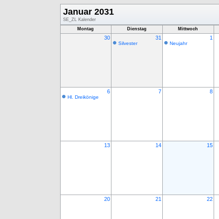
Januar 2031
SE_ZL Kalender
Montag
Dienstag
Mittwoch
30
31
1
Silvester
Neujahr
6
7
8
Hl. Dreikönige
13
14
15
20
21
22