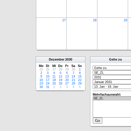
27
28
29
Dezember
2030
Gehe zu
Mo
Di
Mi
Do
Fr
Sa
So
25
26
27
28
29
30
1
2
3
4
5
6
7
8
9
10
11
12
13
14
15
16
17
18
19
20
21
22
23
24
25
26
27
28
29
30
31
1
2
3
4
5
Mehrfachauswahl: