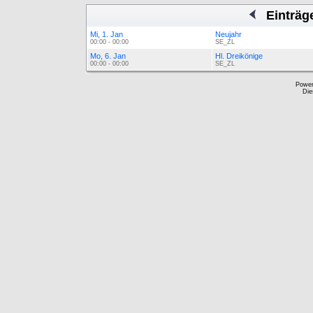
Einträg
Mi, 1. Jan
Neujahr
00:00 - 00:00
SE_ZL
Mo, 6. Jan
Hl. Dreikönige
00:00 - 00:00
SE_ZL
Powe
Die