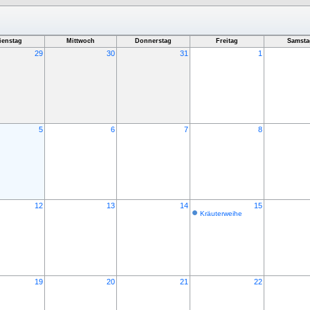
ienstag
Mittwoch
Donnerstag
Freitag
Samsta
29
30
31
1
5
6
7
8
12
13
14
15
Kräuterweihe
19
20
21
22