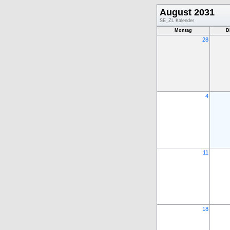
August 2031
SE_ZL Kalender
Montag
D
28
4
11
18