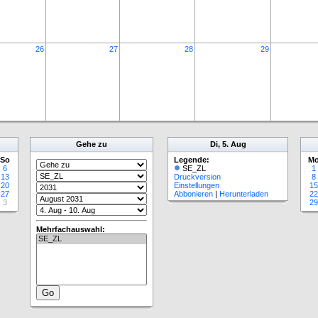
26
27
28
29
Gehe zu
Di, 5. Aug
So
Legende:
M
6
SE_ZL
1
13
Druckversion
8
20
Einstellungen
15
27
Abbonieren
|
Herunterladen
22
3
29
Mehrfachauswahl: