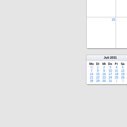
25
Juli
2031
Mo
Di
Mi
Do
Fr
Sa
30
1
2
3
4
5
7
8
9
10
11
12
14
15
16
17
18
19
21
22
23
24
25
26
28
29
30
31
1
2