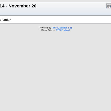
14 - November 20
gefunden
Powered by
PHP iCalendar 2.31
Diese Site ist
RSS-Enabled