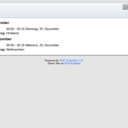
zember
00:00 - 00:15 Dienstag, 25. Dezember
ng:
Hl Abend
ezember
00:00 - 00:15 Mittwoch, 26. Dezember
ng:
Weihnachten
Powered by
PHP iCalendar 2.31
Diese Site ist
RSS-Enabled