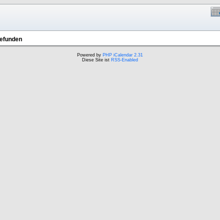
gefunden
Powered by
PHP iCalendar 2.31
Diese Site ist
RSS-Enabled