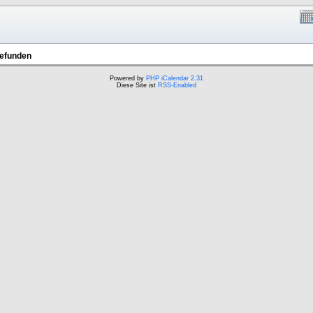
gefunden
Powered by
PHP iCalendar 2.31
Diese Site ist
RSS-Enabled