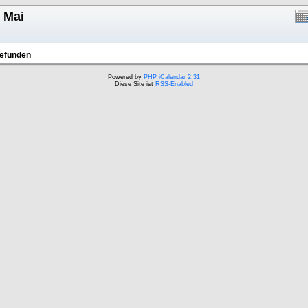
. Mai
gefunden
Powered by
PHP iCalendar 2.31
Diese Site ist
RSS-Enabled