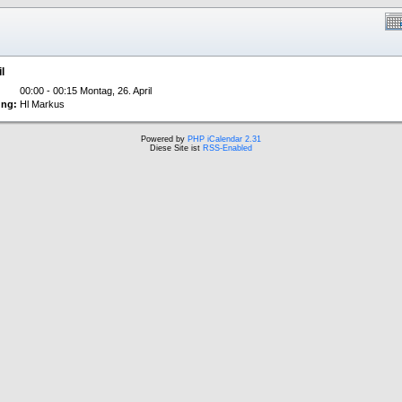
l
00:00 - 00:15 Montag, 26. April
ng:
Hl Markus
Powered by
PHP iCalendar 2.31
Diese Site ist
RSS-Enabled