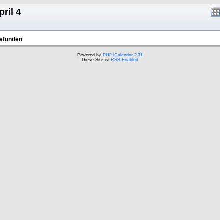
pril 4
gefunden
Powered by
PHP iCalendar 2.31
Diese Site ist
RSS-Enabled