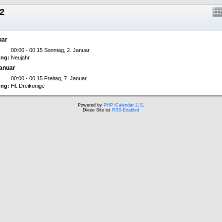
2
uar
00:00 - 00:15 Sonntag, 2. Januar
ng:
Neujahr
Januar
00:00 - 00:15 Freitag, 7. Januar
ng:
Hl. Dreikönige
Powered by
PHP iCalendar 2.31
Diese Site ist
RSS-Enabled