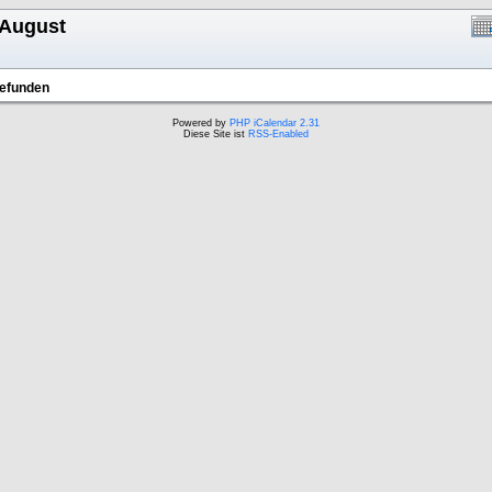
 August
gefunden
Powered by
PHP iCalendar 2.31
Diese Site ist
RSS-Enabled