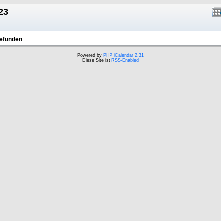
23
gefunden
Powered by
PHP iCalendar 2.31
Diese Site ist
RSS-Enabled