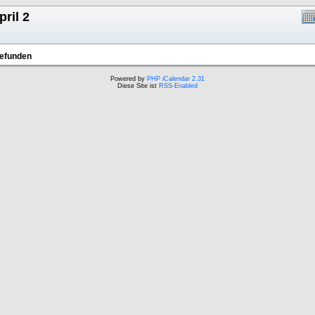
pril 2
gefunden
Powered by
PHP iCalendar 2.31
Diese Site ist
RSS-Enabled