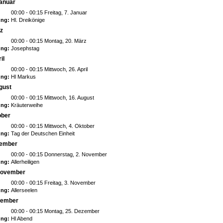
Januar
00:00 - 00:15 Freitag, 7. Januar
ng:
Hl. Dreikönige
rz
00:00 - 00:15 Montag, 20. März
ng:
Josephstag
il
00:00 - 00:15 Mittwoch, 26. April
ng:
Hl Markus
gust
00:00 - 00:15 Mittwoch, 16. August
ng:
Kräuterweihe
ober
00:00 - 00:15 Mittwoch, 4. Oktober
ng:
Tag der Deutschen Einheit
vember
00:00 - 00:15 Donnerstag, 2. November
ng:
Allerheiligen
 November
00:00 - 00:15 Freitag, 3. November
ng:
Allerseelen
zember
00:00 - 00:15 Montag, 25. Dezember
ng:
Hl Abend