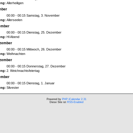
ng:
Allerheiligen
ember
00:00 - 00:15 Samstag, 3. November
ng:
Allerseelen
zember
00:00 - 00:15 Dienstag, 25. Dezember
ng:
Hl Abend
ezember
00:00 - 00:15 Mittwoch, 26. Dezember
ng:
Weihnachten
ezember
00:00 - 00:15 Donnerstag, 27. Dezember
ng:
2. Weichnachtsfeiertag
zember
00:00 - 00:15 Dienstag, 1. Januar
ng:
Silvester
Powered by
PHP iCalendar 2.31
Diese Site ist
RSS-Enabled