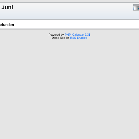
. Juni
gefunden
Powered by
PHP iCalendar 2.31
Diese Site ist
RSS-Enabled