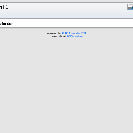
ni 1
gefunden
Powered by
PHP iCalendar 2.31
Diese Site ist
RSS-Enabled