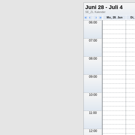
Juni 28 - Juli 4
SE_ZL Kalender
«
‹
›
»
Mo, 28. Jun
Di,
06:00
07:00
08:00
09:00
10:00
11:00
12:00