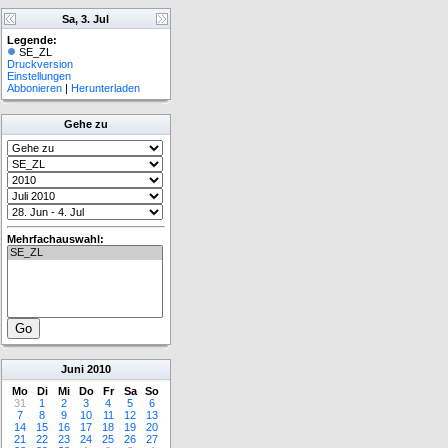
Sa, 3. Jul
Legende:
SE_ZL
Druckversion
Einstellungen
Abbonieren
|
Herunterladen
Gehe zu
Mehrfachauswahl:
Juni
2010
Mo
Di
Mi
Do
Fr
Sa
So
31
1
2
3
4
5
6
7
8
9
10
11
12
13
14
15
16
17
18
19
20
21
22
23
24
25
26
27