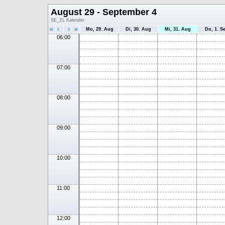
August 29 - September 4
SE_ZL Kalender
«
‹
›
»
Mo, 29. Aug
Di, 30. Aug
Mi, 31. Aug
Do, 1. S
06:00
07:00
08:00
09:00
10:00
11:00
12:00