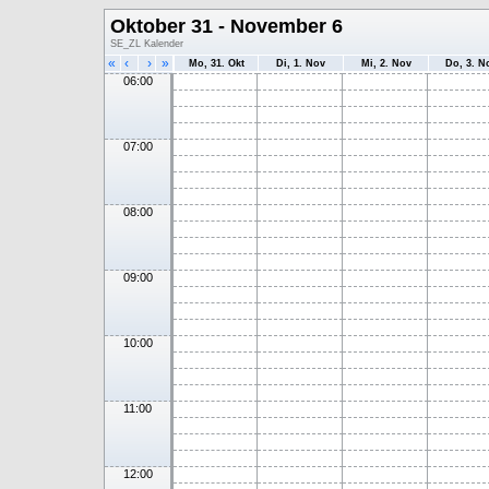
Oktober 31 - November 6
SE_ZL Kalender
«
‹
›
»
Mo, 31. Okt
Di, 1. Nov
Mi, 2. Nov
Do, 3. N
06:00
07:00
08:00
09:00
10:00
11:00
12:00